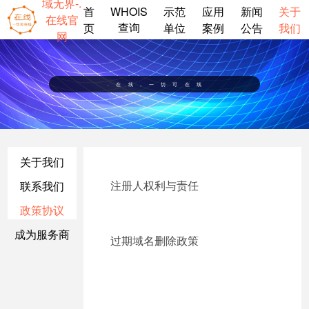
域无界-.
首
示范
应用
新闻
关于
WHOIS
在线官
查询
页
单位
案例
公告
我们
网
.在线,一切可在线
关于我们
注册人权利与责任
联系我们
政策协议
成为服务商
过期域名删除政策