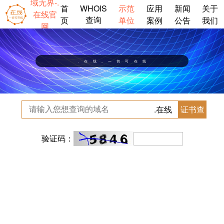
域无界-.
首
示范
应用
新闻
关于
WHOIS
在线官
查询
页
单位
案例
公告
我们
网
.在线,一切可在线
.在线
证书查
询
验证码：