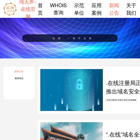
域无界-.
首
示范
应用
新闻
关于
WHOIS
在线官
查询
页
单位
案例
公告
我们
网
.在线,一切可在线
政策公告
新闻动态
.在线注册局
推出域名安全
服务
.在线注册局正式推出域名安全锁服务
“.在线”域名